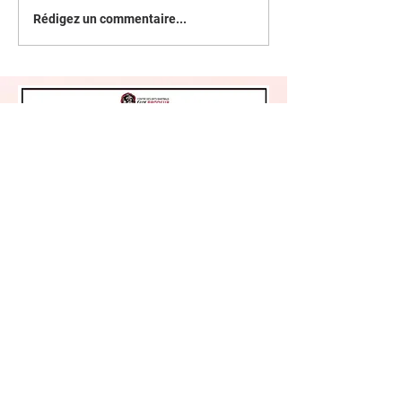
2023 débutera le lundi 19 juin
Rédigez un commentaire...
prochain avec des cours à l'extérieur
(Parc de la Survivance) secteur...